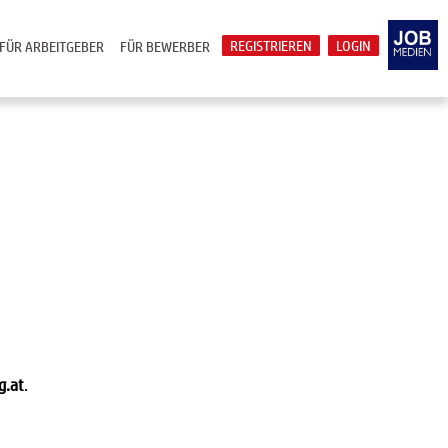
REGISTRIEREN
LOGIN
FÜR ARBEITGEBER
FÜR BEWERBER
g.at
.