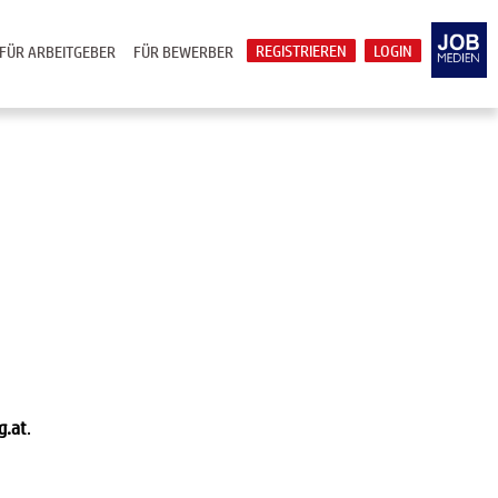
REGISTRIEREN
LOGIN
FÜR ARBEITGEBER
FÜR BEWERBER
g.at
.