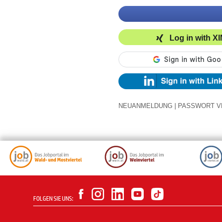
Log in with X
NEUANMELDUNG
|
PASSWORT V
FOLGEN SIE UNS: