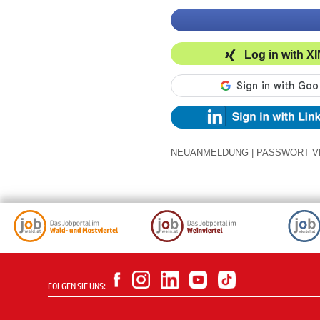
Log in with X
NEUANMELDUNG
|
PASSWORT V
FOLGEN SIE UNS: