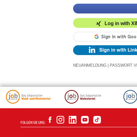
Log in with X
NEUANMELDUNG
|
PASSWORT V
FOLGEN SIE UNS: