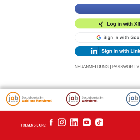
Log in with X
NEUANMELDUNG
|
PASSWORT V
FOLGEN SIE UNS: