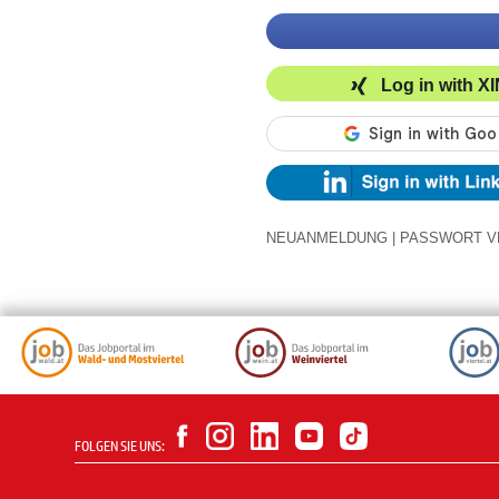
Log in with X
NEUANMELDUNG
|
PASSWORT V
FOLGEN SIE UNS: