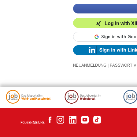
Log in with X
NEUANMELDUNG
|
PASSWORT V
FOLGEN SIE UNS: