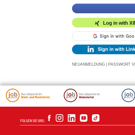
Log in with X
NEUANMELDUNG
|
PASSWORT V
FOLGEN SIE UNS: