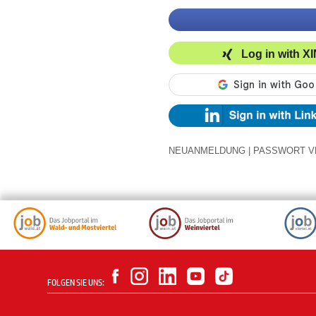
Log in with X
NEUANMELDUNG
|
PASSWORT V
FOLGEN SIE UNS: