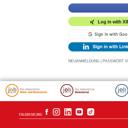
Log in with X
NEUANMELDUNG
|
PASSWORT V
FOLGEN SIE UNS: