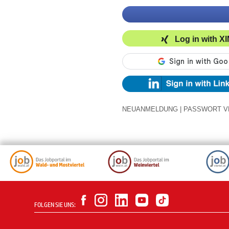
Log in with X
NEUANMELDUNG
|
PASSWORT V
FOLGEN SIE UNS: