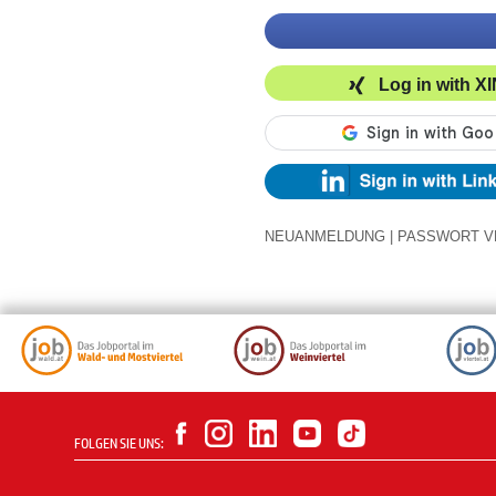
Log in with X
NEUANMELDUNG
|
PASSWORT V
FOLGEN SIE UNS: