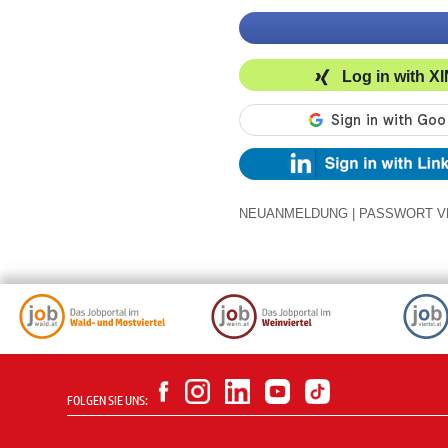
Log in with X
NEUANMELDUNG
|
PASSWORT V
FOLGEN SIE UNS: