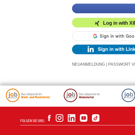
Log in with X
NEUANMELDUNG
|
PASSWORT V
FOLGEN SIE UNS: