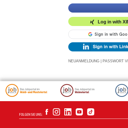
Log in with X
NEUANMELDUNG
|
PASSWORT V
FOLGEN SIE UNS: