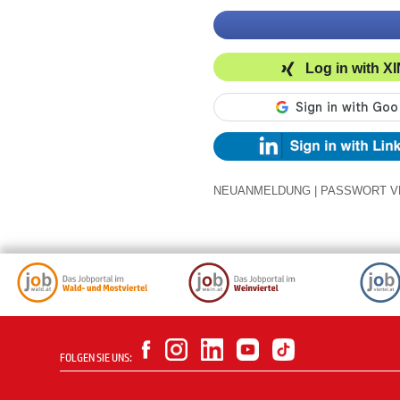
Log in with X
NEUANMELDUNG
|
PASSWORT V
FOLGEN SIE UNS: