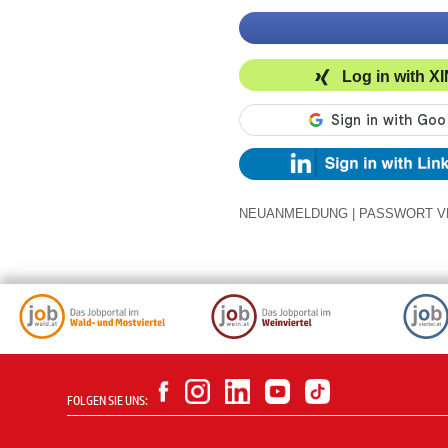
Log in with X
NEUANMELDUNG
|
PASSWORT V
FOLGEN SIE UNS: