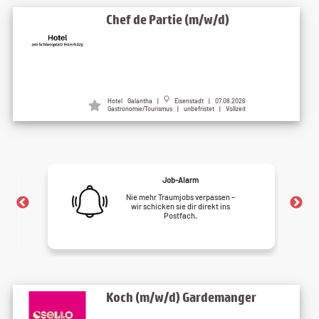
Chef de Partie (m/w/d)
Hotel Galántha |
Eisenstadt | 07.08.2026
Gastronomie/Tourismus | unbefristet | Vollzeit
Job-Alarm
Nie mehr Traumjobs verpassen –
wir schicken sie dir direkt ins
Postfach.
Koch (m/w/d) Gardemanger