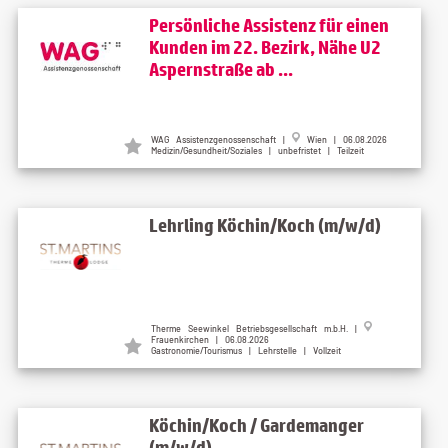
Persönliche Assistenz für einen
Kunden im 22. Bezirk, Nähe U2
Aspernstraße ab ...
WAG Assistenzgenossenschaft |
Wien | 06.08.2026
Medizin/Gesundheit/Soziales | unbefristet | Teilzeit
Lehrling Köchin/Koch (m/w/d)
Therme Seewinkel Betriebsgesellschaft m.b.H. |
Frauenkirchen | 06.08.2026
Gastronomie/Tourismus | Lehrstelle | Vollzeit
Köchin/Koch / Gardemanger
(m/w/d)