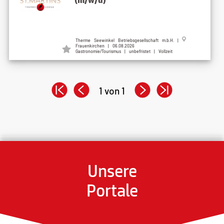
Therme Seewinkel Betriebsgesellschaft m.b.H. |
Frauenkirchen | 06.08.2026
Gastronomie/Tourismus | unbefristet | Vollzeit
1 von 1
Unsere
Portale