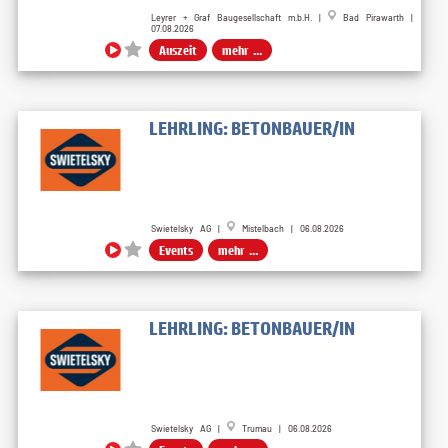
Leyrer + Graf Baugesellschaft m.b.H. |
Bad Pirawarth |
07.08.2026
Auszeit
mehr ...
LEHRLING: BETONBAUER/IN
Swietelsky AG |
Mistelbach | 06.08.2026
Events
mehr ...
LEHRLING: BETONBAUER/IN
Swietelsky AG |
Trumau | 06.08.2026