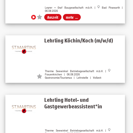
Leyrer + Graf Baugesellschaft m.b.H. |
Bad Pirawarth |
06.08.2026
Auszeit
mehr ...
Lehrling Köchin/Koch (m/w/d)
Therme Seewinkel Betriebsgesellschaft m.b.H. |
Frauenkirchen | 06.08.2026
Gastronomie/Tourismus | Lehrstelle | Vollzeit
Lehrling Hotel- und
Gastgewerbeassistent*in
Therme Seewinkel Betriebsgesellschaft m.b.H. |