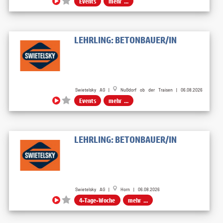
Events
mehr ...
LEHRLING: BETONBAUER/IN
Swietelsky AG |
Nußdorf ob der Traisen | 06.08.2026
Events
mehr ...
LEHRLING: BETONBAUER/IN
Swietelsky AG |
Horn | 06.08.2026
4-Tage-Woche
mehr ...