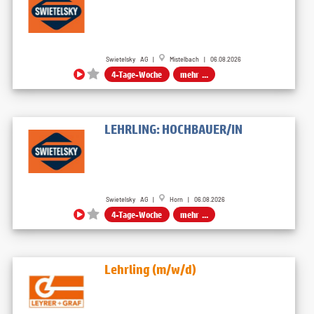
Swietelsky AG |
Mistelbach | 06.08.2026
4-Tage-Woche
mehr ...
LEHRLING: HOCHBAUER/IN
Swietelsky AG |
Horn | 06.08.2026
4-Tage-Woche
mehr ...
Lehrling (m/w/d)