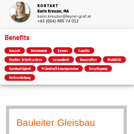
KONTAKT
Karin Kreuzer, MA
karin.kreuzer@leyrer-graf.at
+43 (664) 885 74 012
Benefits
Auszeit
Autonomie
Events
Familie
flexible Arbeitszeiten
Gesundheit
Homeoffice
Mobilität
Nachhaltigkeit
Prämien/Firmenpension
Verpflegung
Weiterbildung