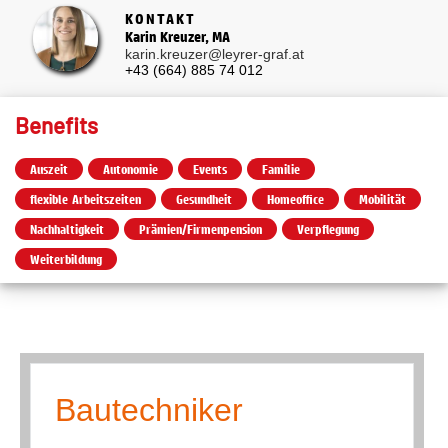
KONTAKT
Karin Kreuzer, MA
karin.kreuzer@leyrer-graf.at
+43 (664) 885 74 012
Benefits
Auszeit
Autonomie
Events
Familie
flexible Arbeitszeiten
Gesundheit
Homeoffice
Mobilität
Nachhaltigkeit
Prämien/Firmenpension
Verpflegung
Weiterbildung