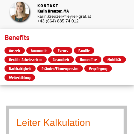
KONTAKT
Karin Kreuzer, MA
karin.kreuzer@leyrer-graf.at
+43 (664) 885 74 012
Benefits
Auszeit
Autonomie
Events
Familie
flexible Arbeitszeiten
Gesundheit
Homeoffice
Mobilität
Nachhaltigkeit
Prämien/Firmenpension
Verpflegung
Weiterbildung