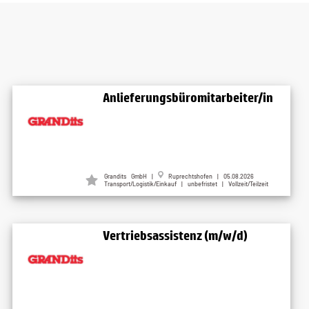
Anlieferungsbüromitarbeiter/in
Grandits GmbH |
Ruprechtshofen | 05.08.2026
Transport/Logistik/Einkauf | unbefristet | Vollzeit/Teilzeit
Vertriebsassistenz (m/w/d)