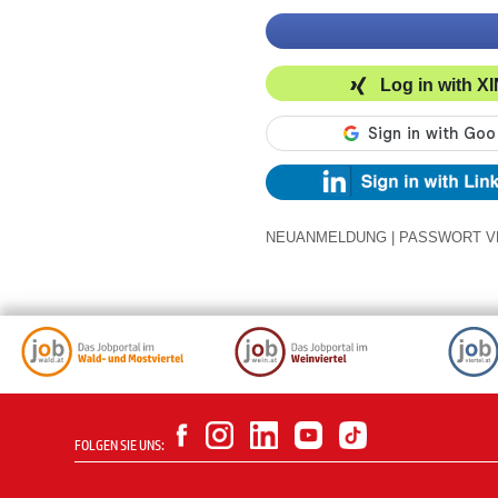
Log in with X
NEUANMELDUNG
|
PASSWORT V
FOLGEN SIE UNS: