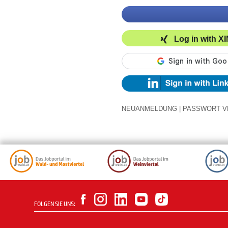
Log in with X
NEUANMELDUNG
|
PASSWORT V
FOLGEN SIE UNS: