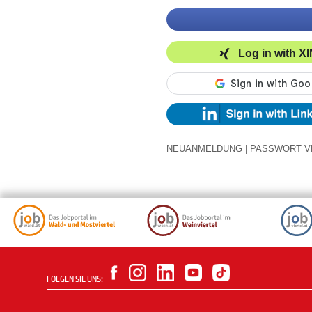
Log in with X
NEUANMELDUNG
|
PASSWORT V
FOLGEN SIE UNS: