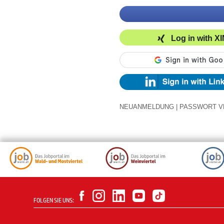
Log in with X
NEUANMELDUNG
|
PASSWORT V
FOLGEN SIE UNS: