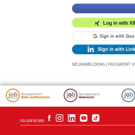
Log in with X
NEUANMELDUNG
|
PASSWORT V
FOLGEN SIE UNS: