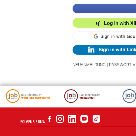
Log in with X
NEUANMELDUNG
|
PASSWORT V
FOLGEN SIE UNS: