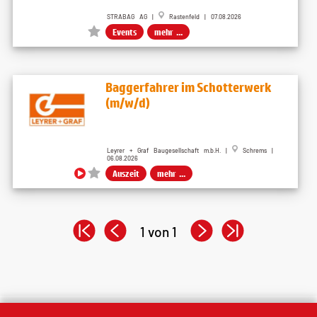
STRABAG AG |
Rastenfeld | 07.08.2026
Events
mehr ...
Baggerfahrer im Schotterwerk
(m/w/d)
Leyrer + Graf Baugesellschaft m.b.H. |
Schrems |
06.08.2026
Auszeit
mehr ...
1 von 1