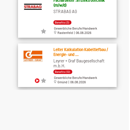
Facharbeiter :in Elektrotechnik
(m/w/d)
STRABAG AG
Benefits (3)
Gewerbliche Berufe/Handwerk
Rastenfeld | 06.08.2026
Leiter Kalkulation Kabeltiefbau /
Energie- und ...
Leyrer + Graf Baugesellschaft
m.b.H.
Benefits (12)
Gewerbliche Berufe/Handwerk
Gmünd | 06.08.2026
Poliere, Vorarbeiter, Facharbeiter,
auch ganze ...
Leyrer + Graf Baugesellschaft
m.b.H.
Benefits (12)
Gewerbliche Berufe/Handwerk