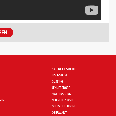
BEN
SCHNELLSUCHE
EISENSTADT
GÜSSING
JENNERSDORF
MATTERSBURG
GEN
NEUSIEDL AM SEE
OBERPULLENDORF
OBERWART