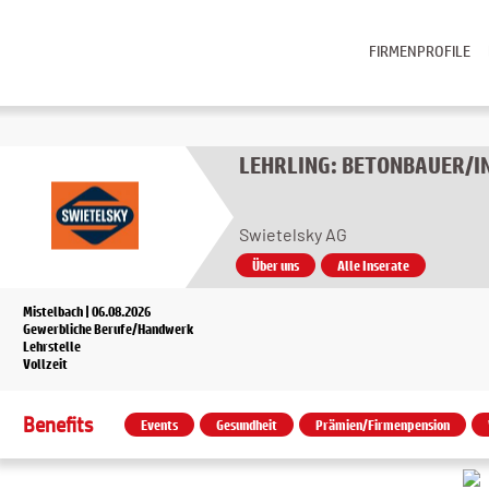
FIRMENPROFILE
LEHRLING: BETONBAUER/I
Swietelsky AG
Über uns
Alle Inserate
Mistelbach | 06.08.2026
Gewerbliche Berufe/Handwerk
Lehrstelle
Vollzeit
Benefits
Events
Gesundheit
Prämien/Firmenpension