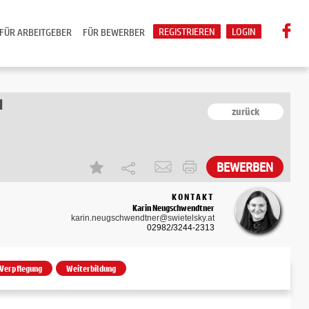
REGISTRIEREN
LOGIN
FÜR ARBEITGEBER
FÜR BEWERBER
N
zurück
BEWERBEN
KONTAKT
Karin Neugschwendtner
karin.neugschwendtner@swietelsky.at
02982/3244-2313
Verpflegung
Weiterbildung