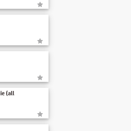
e (all