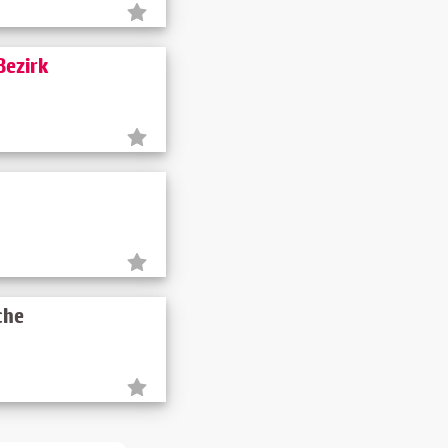
Bezirk
che