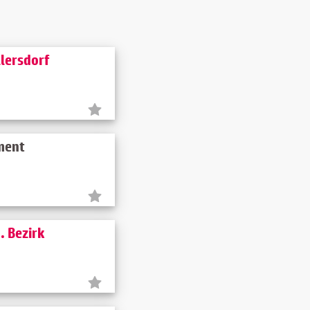
llersdorf
ement
. Bezirk