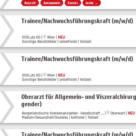
Auszeit
Autonomie
Events
mehr ...
Trainee/Nachwuchsführungskraft (m/w/d)
XXXLutz KG |
Wien |
NEU
Sonstige Berufsfelder | unbefristet | Vollzeit
Trainee/Nachwuchsführungskraft (m/w/d)
XXXLutz KG |
Wien |
NEU
Sonstige Berufsfelder | unbefristet | Vollzeit
Oberarzt für Allgemein- und Viszeralchirurgi
gender)
Burgenländische Krankenanstalten- Gesellschaft ... |
Oberwart |
NEU
Medizin/Gesundheit/Soziales | befristet | Teilzeit
Trainee/Nachwuchsführungskraft (m/w/d)