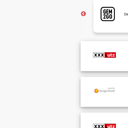
Meistgesucht!
Neugierig? Sieh nach, welche Jobs
De
gerade alle haben wollen.