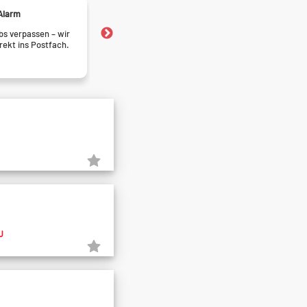
Alarm
Jobfrust?
s verpassen – wir
Finde heraus ob dein Job di
irekt ins Postfach.
belastet. Jetzt testen!
U