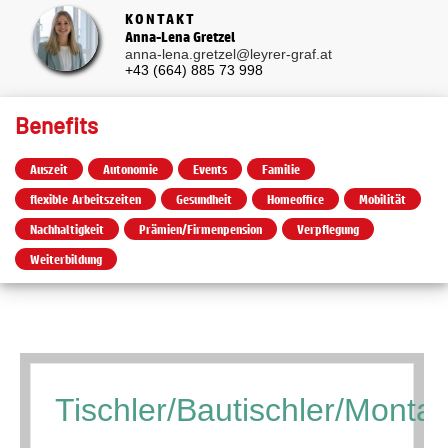
KONTAKT
Anna-Lena Gretzel
anna-lena.gretzel@leyrer-graf.at
+43 (664) 885 73 998
Benefits
Auszeit
Autonomie
Events
Familie
flexible Arbeitszeiten
Gesundheit
Homeoffice
Mobilität
Nachhaltigkeit
Prämien/Firmenpension
Verpflegung
Weiterbildung