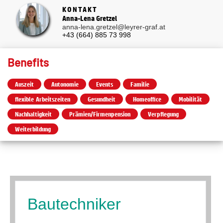
KONTAKT
Anna-Lena Gretzel
anna-lena.gretzel@leyrer-graf.at
+43 (664) 885 73 998
Benefits
Auszeit
Autonomie
Events
Familie
flexible Arbeitszeiten
Gesundheit
Homeoffice
Mobilität
Nachhaltigkeit
Prämien/Firmenpension
Verpflegung
Weiterbildung