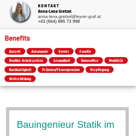
KONTAKT
Anna-Lena Gretzel
anna-lena.gretzel@leyrer-graf.at
+43 (664) 885 73 998
Benefits
Auszeit
Autonomie
Events
Familie
flexible Arbeitszeiten
Gesundheit
Homeoffice
Mobilität
Nachhaltigkeit
Prämien/Firmenpension
Verpflegung
Weiterbildung