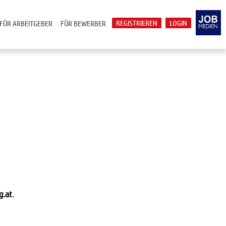
REGISTRIEREN
LOGIN
FÜR ARBEITGEBER
FÜR BEWERBER
g.at
.