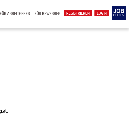
REGISTRIEREN
LOGIN
FÜR ARBEITGEBER
FÜR BEWERBER
g.at
.