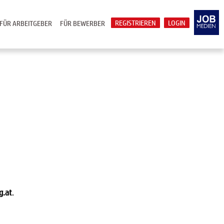
REGISTRIEREN
LOGIN
FÜR ARBEITGEBER
FÜR BEWERBER
g.at
.