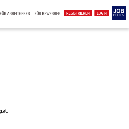
REGISTRIEREN
LOGIN
FÜR ARBEITGEBER
FÜR BEWERBER
g.at
.