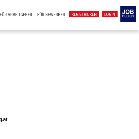
REGISTRIEREN
LOGIN
FÜR ARBEITGEBER
FÜR BEWERBER
g.at
.