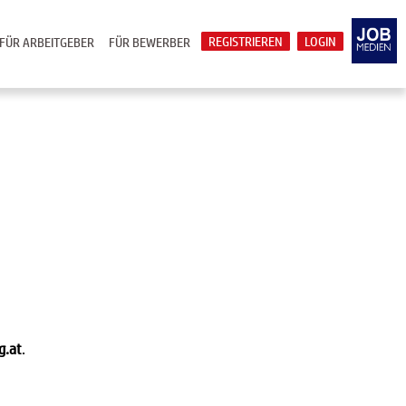
REGISTRIEREN
LOGIN
FÜR ARBEITGEBER
FÜR BEWERBER
g.at
.