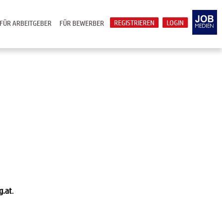
REGISTRIEREN
LOGIN
FÜR ARBEITGEBER
FÜR BEWERBER
g.at
.