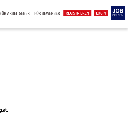
REGISTRIEREN
LOGIN
FÜR ARBEITGEBER
FÜR BEWERBER
g.at
.