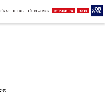
REGISTRIEREN
LOGIN
FÜR ARBEITGEBER
FÜR BEWERBER
g.at
.