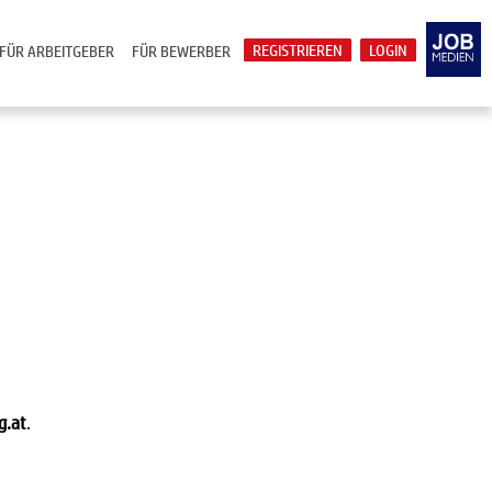
REGISTRIEREN
LOGIN
FÜR ARBEITGEBER
FÜR BEWERBER
g.at
.