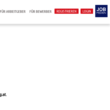
REGISTRIEREN
LOGIN
FÜR ARBEITGEBER
FÜR BEWERBER
g.at
.