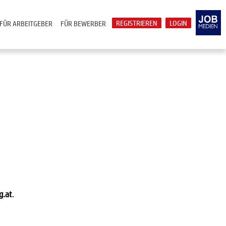
REGISTRIEREN
LOGIN
FÜR ARBEITGEBER
FÜR BEWERBER
g.at
.