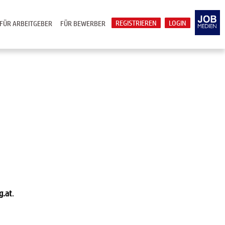
REGISTRIEREN
LOGIN
FÜR ARBEITGEBER
FÜR BEWERBER
g.at
.