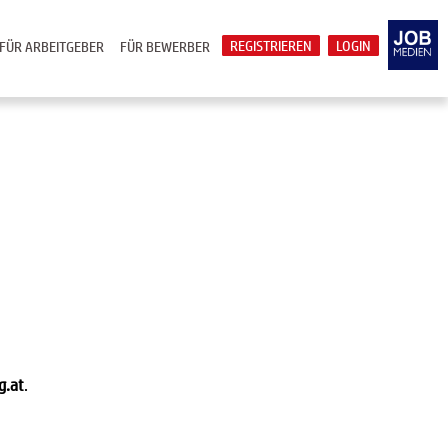
REGISTRIEREN
LOGIN
FÜR ARBEITGEBER
FÜR BEWERBER
g.at
.